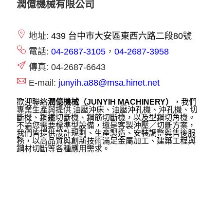
潤億機械有限公司
地址:
439 台中巿大安區東西六路二段80號
電話:
04-2687-3105
，
04-2687-3958
傳真: 04-2687-6643
E-mail:
junyih.a88@msa.hinet.net
歡迎聯絡
潤億機械（JUNYIH MACHINERY）
，我們
專業生產與提供 油壓沖床、油壓沖孔機、沖孔機、切
斷機、鋼鐵切斷機、鋼筋切斷機，以及型鋼切角機。
不論您需要標準型設備，還是客製沖壓／切斷方案，
我們皆提供設計規劃、生產製造、安裝調整與售後服
務，以高品質與創新技術滿足金屬加工、建築工程與
鋼材切斷等各種應用需求。