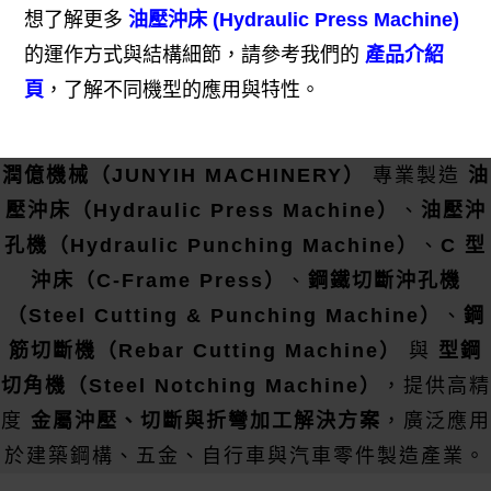
想了解更多
油壓沖床 (Hydraulic Press Machine)
的運作方式與結構細節，請參考我們的
產品介紹
頁
，了解不同機型的應用與特性。
潤億機械（JUNYIH MACHINERY）
專業製造
油
壓沖床（Hydraulic Press Machine）
、
油壓沖
孔機（Hydraulic Punching Machine）
、
C 型
沖床（C-Frame Press）
、
鋼鐵切斷沖孔機
（Steel Cutting & Punching Machine）
、
鋼
筋切斷機（Rebar Cutting Machine）
與
型鋼
切角機（Steel Notching Machine）
，提供高精
度
金屬沖壓、切斷與折彎加工解決方案
，廣泛應用
於建築鋼構、五金、自行車與汽車零件製造產業。